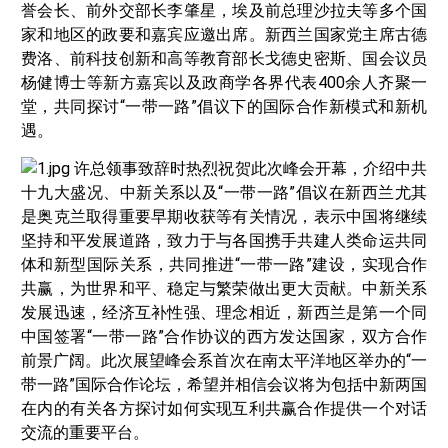
誉会长、前外交部长李肇星，埃及前总理沙拉夫等多个国
家和地区的政要和嘉宾应邀出席。新西兰国家党主席古德
费洛、前科技创新和高等教育部长戈德史密斯、国会议员
杨健博士等新方嘉宾以及政商学各界代表400余人齐聚一
堂，共同探讨“一带一路”倡议下的国际合作新模式和新机
遇。
许总领事致辞时热烈祝贺此次峰会开幕，介绍中共
十九大盛况、中新关系以及“一带一路”倡议在新西兰尤其
是奥克兰取得重要早期收获等有关情况，表示中国将继续
坚持和平发展道路，致力于与各国携手共建人类命运共同
体和新型国际关系，共同推进“一带一路”建设，实现合作
共赢，为世界和平、稳定与繁荣做出更大贡献。中新关系
发展迅速，经济互补性强、理念相近，新西兰是第一个同
中国签署“一带一路”合作协议的西方发达国家，双方合作
前景广阔。此次展望峰会系首次在南太平洋地区举办的“一
带一路”国际合作论坛，希望并相信会议将为包括中新两国
在内的有关各方探讨如何实现互利共赢合作提供一个对话
交流的重要平台。