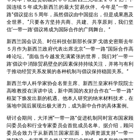
国连续５年成为新西兰的最大贸易伙伴。今年是“一带一
路”倡议提出５周年，虽然倡议由中国提出，但是成果惠及
全世界。“只要各方坚持共商、共建、共享原则，我们坚
信‘一带一路’倡议将成为国际合作的广阔舞台。”
新西兰国会议员、时任科技创新部长保罗·戈德史密斯去年
５月作为新西兰政府代表出席北京“一带一路”国际合作高
峰论坛。“面临当今越发充满紧张的世界，我们对‘一带一
路’倡议中消除贸易壁垒的因素保持持续关注，并将与有利
于推动经贸关系发展的各种机制与倡议保持稳固关系。”
新西兰华人科学家协会名誉主席、新西兰皇家科学院院士
高唯教授在演讲中说，新中两国的友好合作在“一带一路”
框架下焕发出新的机遇。他本人研究的纳米材料技术，在
落地中国后展现出极大潜力，成为新中合作的具体案例。
研讨会期间，大洋洲“一带一路”促进机制同时宣布国家顾
问委员会和行业专家委员会首批成员名单。据介绍，顾问
委员会致力于从新西兰国家层面，协调资源支持“一带一