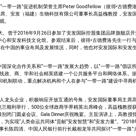
一带一路”促进机制荣誉主席Peter Goodfellow（彼得•古
主席、安发（福建）生物科技有限公司董事长高益槐教授，安发
观。
。曾于2016年9月26日参加了安发国际控股集团品牌旗舰店
中心和安发科技文化馆。参观结束后，彼得•古德费洛先生一行
际在中国的事业布局及发展情况，同时，他也对安发国际和安发
与中国深化合作关系和“一带一路”发展大趋势，以“一带一路”倡
沿线政、商、学和社会精英搭建一个公共服务平台和网络体系。
和机制联动，重点解决机构和个人在参与“一带一路”建设中寻商
华人龙头企业，积极响应开放互通的号角，安发国际董事局主席
会在奥克兰顺利举行，500位全球政商学界精英出席峰会，高益槐教授
门圆桌会议、Gala Dinner庆祝晚宴。主旨演讲上，高教授
现“人类命运共同体”贡献“安发智慧”和“安发力量”。”2018
事长陈四清、中国人民银行前行长戴相龙等共同探讨“一带一路”