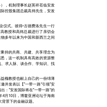
德费洛），机制理事长赵英祥莅临安发
国际控股集团总裁高炜先生，安发
开业仪式。彼得•古德费洛先生一行
与高教授和高炜总裁进行了亲切会
生物多年以来为中国和新西兰之间
议所秉持的共商、共建、共享理念为
据悉，这一机制具有高效的资源整
机、求人脉、谈合作、学知识、找
高益槐教授也献上自己的一份绵薄
获邀并发表以【“一带一路”引领“安
指出：“安发国际将在“一带一路”的
年4月10日，博鳌亚洲论坛于海南
大背景下的金融议题。