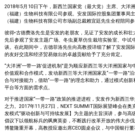
2018年5月10日下午，新西兰国家党（最大党）主席、大洋洲“
（福建）生物科技有限公司参观。安发国际控股集团董事局
（福建）生物科技有限公司市场副总裁赖宜廷先生全程陪同参
彼得•古德费洛先生是安发的老朋友，见证了安发的成长和壮大
先后参观了安发主题广场、冬虫夏草仿生栽培实验室、中试
谈。在此期间中，古德菲洛先生向高教授详细了解了安发国
的友好交流和经济贸易做出的卓越贡献给予了充分肯定。
“大洋洲‘一带一路’促进机制”是为顺应新西兰等大洋洲国家
价值观和合作模式，发动新西兰等大洋洲国家及“一带一路”
合与对接能力，借助“一带一路”的理念和助力，通过模式创新
平台等方面的需求点。
对于推进国家“一带一路”政策的推进进程，安发作为新西兰
之力。2017年11月27日，NEXT SUMMIT国际展望峰
发模式”驱动创新与可持续发展】为主题的主旨演讲，参与高级别闭
倡议下以领航标兵的飒爽英姿，不断践行改革开放的伟大步伐，为实
博鳌隆重开幕，高教授应邀出席CEO圆桌会议，与中国银行董