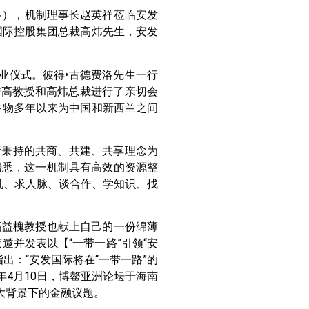
德费洛），机制理事长赵英祥莅临安发
国际控股集团总裁高炜先生，安发
开业仪式。彼得•古德费洛先生一行
与高教授和高炜总裁进行了亲切会
生物多年以来为中国和新西兰之间
议所秉持的共商、共建、共享理念为
据悉，这一机制具有高效的资源整
机、求人脉、谈合作、学知识、找
高益槐教授也献上自己的一份绵薄
获邀并发表以【“一带一路”引领“安
指出：“安发国际将在“一带一路”的
年4月10日，博鳌亚洲论坛于海南
大背景下的金融议题。