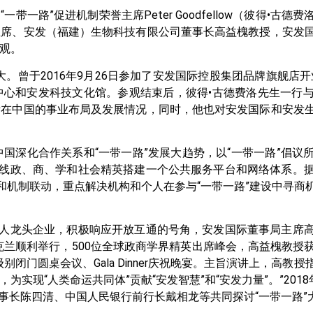
一带一路”促进机制荣誉主席Peter Goodfellow（彼得•古
主席、安发（福建）生物科技有限公司董事长高益槐教授，安发
观。
。曾于2016年9月26日参加了安发国际控股集团品牌旗舰店
中心和安发科技文化馆。参观结束后，彼得•古德费洛先生一行
际在中国的事业布局及发展情况，同时，他也对安发国际和安发
与中国深化合作关系和“一带一路”发展大趋势，以“一带一路”倡
沿线政、商、学和社会精英搭建一个公共服务平台和网络体系。
和机制联动，重点解决机构和个人在参与“一带一路”建设中寻商
华人龙头企业，积极响应开放互通的号角，安发国际董事局主席
会在奥克兰顺利举行，500位全球政商学界精英出席峰会，高益槐教授
门圆桌会议、Gala Dinner庆祝晚宴。主旨演讲上，高教授
现“人类命运共同体”贡献“安发智慧”和“安发力量”。”2018
事长陈四清、中国人民银行前行长戴相龙等共同探讨“一带一路”