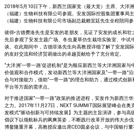
2018年5月10日下午，新西兰国家党（最大党）主席、大洋洲“
（福建）生物科技有限公司参观。安发国际控股集团董事局
（福建）生物科技有限公司市场副总裁赖宜廷先生全程陪同参
彼得•古德费洛先生是安发的老朋友，见证了安发的成长和壮大
先后参观了安发主题广场、冬虫夏草仿生栽培实验室、中试
谈。在此期间中，古德菲洛先生向高教授详细了解了安发国
的友好交流和经济贸易做出的卓越贡献给予了充分肯定。
“大洋洲‘一带一路’促进机制”是为顺应新西兰等大洋洲国家
价值观和合作模式，发动新西兰等大洋洲国家及“一带一路”
合与对接能力，借助“一带一路”的理念和助力，通过模式创新
平台等方面的需求点。
对于推进国家“一带一路”政策的推进进程，安发作为新西兰
之力。2017年11月27日，NEXT SUMMIT国际展望峰
发模式”驱动创新与可持续发展】为主题的主旨演讲，参与高级别闭
倡议下以领航标兵的飒爽英姿，不断践行改革开放的伟大步伐，为实
博鳌隆重开幕，高教授应邀出席CEO圆桌会议，与中国银行董