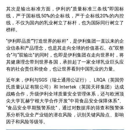
其次是输出标准方面，伊利的“质量标准三条线”即国标
线，严于国标线50%的企标线，严于企标线20%的内控
线，不仅为国内的乳业树立了标杆，也为国际同行树立了
榜样。
“伊利即品质”“打造世界的标杆”，是伊利集团一直以来的企
业信条和产品理念，也是其走向全球的价值基石。在“双整
合”与“双输出”的同时，也即是伊利集团在走向世界时，将
其健康理念带到世界各国，承担起了一家全球乳业巨头应
有的社会责任和使命，也让世界看到中国乳业的力量。
近年来，伊利与SGS（瑞士通用公证行）、LRQA（英国劳
氏质量认证有限公司）和 Intertek（英国天祥集团）达成
战略合作，升级伊利全球质量安全管理体系，还与欧洲顶
尖大学瓦赫宁根大学合作开发“中荷食品安全保障体系”、
“食品安全早期预警系统”，通过对数据库的筛查和预警体
系分析乳业全产业链的潜在风险，识别关键风险点、影响
因子和风险等级等。