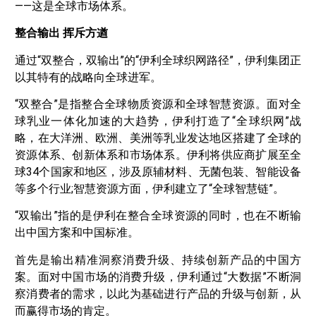
——这是全球市场体系。
整合输出
挥斥方遒
通过“双整合，双输出”的“伊利全球织网路径”，伊利集团正
以其特有的战略向全球进军。
“双整合”是指整合全球物质资源和全球智慧资源。面对全
球乳业一体化加速的大趋势，伊利打造了“全球织网”战
略，在大洋洲、欧洲、美洲等乳业发达地区搭建了全球的
资源体系、创新体系和市场体系。伊利将供应商扩展至全
球34个国家和地区，涉及原辅材料、无菌包装、智能设备
等多个行业;智慧资源方面，伊利建立了“全球智慧链”。
“双输出”指的是伊利在整合全球资源的同时，也在不断输
出中国方案和中国标准。
首先是输出精准洞察消费升级、持续创新产品的中国方
案。面对中国市场的消费升级，伊利通过“大数据”不断洞
察消费者的需求，以此为基础进行产品的升级与创新，从
而赢得市场的肯定。