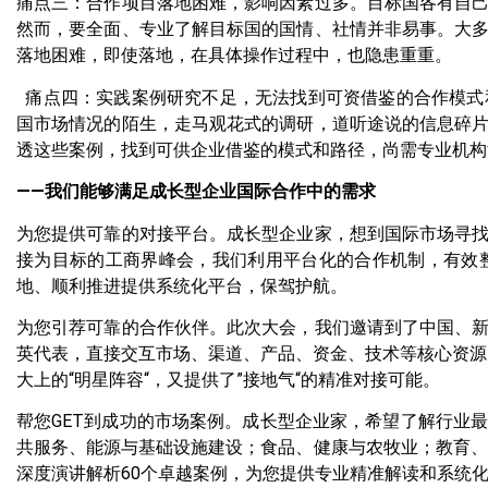
痛点三：合作项目落地困难，影响因素过多。目标国各有自
然而，要全面、专业了解目标国的国情、社情并非易事。大
落地困难，即使落地，在具体操作过程中，也隐患重重。
痛点四：实践案例研究不足，无法找到可资借鉴的合作模式
国市场情况的陌生，走马观花式的调研，道听途说的信息碎
透这些案例，找到可供企业借鉴的模式和路径，尚需专业机构
——我们能够满足成长型企业国际合作中的需求
为您提供可靠的对接平台。成长型企业家，想到国际市场寻
接为目标的工商界峰会，我们利用平台化的合作机制，有效
地、顺利推进提供系统化平台，保驾护航。
为您引荐可靠的合作伙伴。此次大会，我们邀请到了中国、
英代表，直接交互市场、渠道、产品、资金、技术等核心资源。
大上的“明星阵容“，又提供了”接地气“的精准对接可能。
帮您GET到成功的市场案例。成长型企业家，希望了解行业
共服务、能源与基础设施建设；食品、健康与农牧业；教育、
深度演讲解析60个卓越案例，为您提供专业精准解读和系统