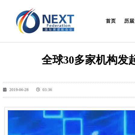
首页
历届
全球30多家机构发
2019-06-28
03:36
视
频
播
放