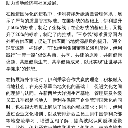
助力当地经济与社区发展。
在推进国际化的进程中，伊利持续升级质量管理体系，展
示了严苛的质量管控标准。在国标线的基础上，伊利提升
了50%的标准，制定了企标线；在企标线的基础上，又提
升了20%的标准，制定了内控线。“三条线”标准贯穿国内
外所有供应商，促进了供应商当地奶源品质的提升。“用全
球资源造一杯好奶。”正如伊利集团董事长潘刚所说，伊利
践行“一带一路”倡议共商、共享、共建的原则，共商健康
议题、共建健康生态、共享健康成果，以此实现“让世界共
享健康”的梦想。
在拓展海外市场时，伊利秉承合作共赢的理念，积极融入
当地社会，在充分尊重当地文化的基础上，促进文化之间
的理解与认同。在新西兰大洋洲生产基地，管理层及各级
员工几乎都是当地人，伊利在保障了企业管理国际化的同
时，也在很大程度上解决了当地的就业需求；同时，伊利
通过企业文化培训，以及安排新西兰员工到中国伊利总部
等地交流学习，增进互相了解，提高彼此认同感和凝聚
力；此外，伊利还在当地中学设立了奖学金，鼓励当地中