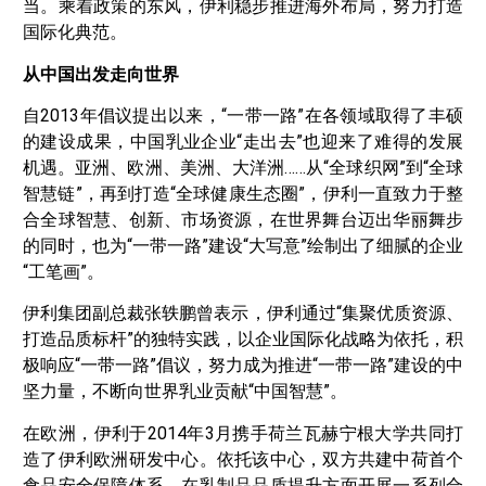
当。乘着政策的东风，伊利稳步推进海外布局，努力打造
国际化典范。
从中国出发走向世界
自2013年倡议提出以来，“一带一路”在各领域取得了丰硕
的建设成果，中国乳业企业“走出去”也迎来了难得的发展
机遇。亚洲、欧洲、美洲、大洋洲……从“全球织网”到“全球
智慧链”，再到打造“全球健康生态圈”，伊利一直致力于整
合全球智慧、创新、市场资源，在世界舞台迈出华丽舞步
的同时，也为“一带一路”建设“大写意”绘制出了细腻的企业
“工笔画”。
伊利集团副总裁张轶鹏曾表示，伊利通过“集聚优质资源、
打造品质标杆”的独特实践，以企业国际化战略为依托，积
极响应“一带一路”倡议，努力成为推进“一带一路”建设的中
坚力量，不断向世界乳业贡献“中国智慧”。
在欧洲，伊利于2014年3月携手荷兰瓦赫宁根大学共同打
造了伊利欧洲研发中心。依托该中心，双方共建中荷首个
食品安全保障体系，在乳制品品质提升方面开展一系列合