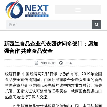
新西兰食品企业代表团访问多部门：愿加
强合作 共建食品安全
2019-07-09
10:32
经济日报-中国经济网7月3日讯（记者 肖霄）2019年全国
食品安全宣传周期间，由国际展望联合会牵头组织的新西
兰国家食品企业展团代表先后拜访中国农业农村部、海关
总署、国家认证认可监督管理委员会，就两国食品进出口
热点问题进行了深入交流。
作为新西兰最大对外贸易伙伴和出口国，中国与新西