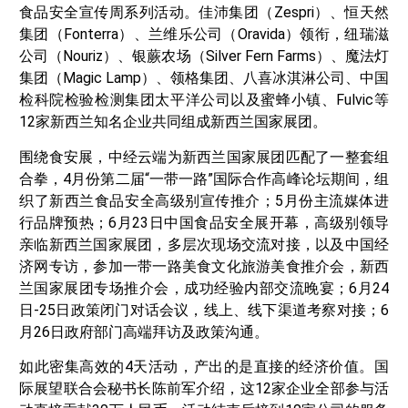
食品安全宣传周系列活动。佳沛集团（Zespri）、恒天然
集团（Fonterra）、兰维乐公司（Oravida）领衔，纽瑞滋
公司（Nouriz）、银蕨农场（Silver Fern Farms）、魔法灯
集团（Magic Lamp）、领格集团、八喜冰淇淋公司、中国
检科院检验检测集团太平洋公司以及蜜蜂小镇、Fulvic等
12家新西兰知名企业共同组成新西兰国家展团。
围绕食安展，中经云端为新西兰国家展团匹配了一整套组
合拳，4月份第二届“一带一路”国际合作高峰论坛期间，组
织了新西兰食品安全高级别宣传推介；5月份主流媒体进
行品牌预热；6月23日中国食品安全展开幕，高级别领导
亲临新西兰国家展团，多层次现场交流对接，以及中国经
济网专访，参加一带一路美食文化旅游美食推介会，新西
兰国家展团专场推介会，成功经验内部交流晚宴；6月24
日-25日政策闭门对话会议，线上、线下渠道考察对接；6
月26日政府部门高端拜访及政策沟通。
如此密集高效的4天活动，产出的是直接的经济价值。国
际展望联合会秘书长陈前军介绍，这12家企业全部参与活