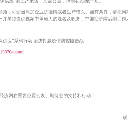
保供应”的庄严承诺，加盖公章，控制在A4纸一页。
短视频，可适当添加企业抗疫情或者生产镜头。如有条件，请把同
一并单独提供视频中承诺人的姓名及职务，中国经济网后期工作
保供应”系列行动 坚决打赢疫情防控阻击战
4198704.shtml
国经济网在重要位置刊发。期待您的支持和行动！
联