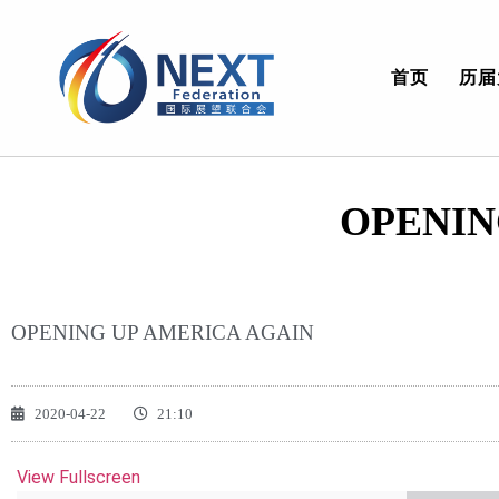
首页
历届
OPENIN
OPENING UP AMERICA AGAIN
2020-04-22
21:10
View Fullscreen