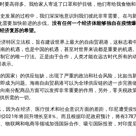
时要高得多。我给家人寄送了口罩和护目镜，他们寄给我食物和
历史发展的过程中，我们深深地意识到我们彼此非常需要。在与
化需要加快前进的步伐。
没有任何一个经济体能够独自在疫情
经济复苏的希望。
经济特区立法权，旨在建设世界上最大的自由贸易港，这标志着
海南的机遇，也是中国的机遇，甚至对世界来说都是重要的机遇
遏制它的唯一疗法。正是由于合作，人类才能在远古时代所有的
川表示。
口的国家）的供应短缺，出现了严重的政治和社会风险，比如当
立即成为问题。海南自由贸易港可以为全球供应链的进一步完善
和向南分配商品方面可以发挥非常重要的作用，另外，零关税政
供所需的一切。
，因为在经济、医疗技术和社会意识方面的差距，印尼遭受疫情
预计到2021年将回升增长至8％。而且根据印尼政府预计，将有37
业、物联网和电商等领域加强国际合作、吸引国际投资，对印度