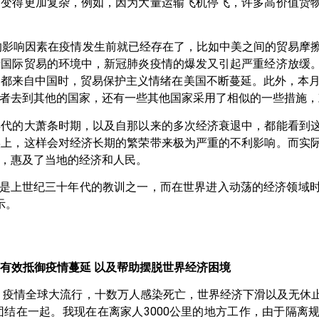
制变得更加复杂，例如，因为大量运输飞机停飞，许多高价值货
的影响因素在疫情发生前就已经存在了，比如中美之间的贸易摩
于国际贸易的环境中，新冠肺炎疫情的爆发又引起严重经济放缓
都来自中国时，贸易保护主义情绪在美国不断蔓延。此外，本月
者去到其他的国家，还有一些其他国家采用了相似的一些措施，
年代的大萧条时期，以及自那以来的多次经济衰退中，都能看到
实上，这样会对经济长期的繁荣带来极为严重的不利影响。而实
，惠及了当地的经济和人民。
无疑是上世纪三十年代的教训之一，而在世界进入动荡的经济领域
示。
有效抵御疫情蔓延 以及帮助摆脱世界经济困境
，疫情全球大流行，十数万人感染死亡，世界经济下滑以及无休
结在一起。我现在在离家人3000公里的地方工作，由于隔离