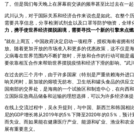
了。但是我们每天晚上在屏幕前交谈的频率甚至比过去在一起
武川认为，对于国际关系和经济合作来说也是如此。在整个
需要共享信息，分享检测试剂盒以及口罩等防护物资，全球
力，携手使世界经济摆脱困境，需要寻找一个新的引擎来点燃
“就在上周五，中国政府决定启动一项程序，授权海南省拥有
放。随着更加开放的市场准入和更多的优惠政策，这不仅是
义病毒在世界范围内不断扩散时，开放和合作的行动可能是
要依靠相互合作来帮助世界摆脱疫情和经济下滑的影响。”武
在过去的三个月中，由于许多国家（特别是严重依赖海外进
响关闭时，新加坡的熔喷无纺布、卫生纸和罐头食品的供应
国南部的交界处，是海南的一个试验区和制造中心，在向西
立国际应急商品储备和运输的理想选择，可以为许多经济体提
在线上交流过程中，吴永升提到，与中国、新西兰和韩国相比
尼的GDP增长将从2019年的5％下降至2020年的0.5％，
而失业。而如果能在健康医疗产业、能源和矿业、渔业和农
展有重要意义。