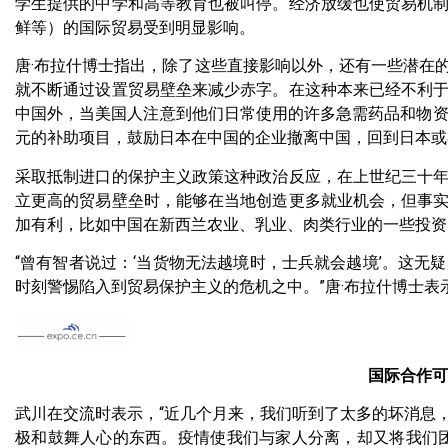
学生提供的中学和高等教育也被叫停。经济放缓也使贸易机
鲜等）的国际贸易受到明显影响。
唐·布拉什博士指出，除了这些直接影响以外，还有一些潜在
就不断通过设置贸易壁垒来减少赤字。在这种本来已经不利
中国外，当美国人注意到他们日常使用的许多急需药品和物资
元的补助项目，鼓励日本在中国的企业撤离中国，回到日本或
采取抵制进口的保护主义政策这种政治反应，在上世纪三十
立更高的贸易壁垒时，能够在当地创造更多就业机会，但事
加有利，比如中国在新西兰农业、乳业、肉类行业的一些投资
“曾有智者说过：‘当货物无法越境时，士兵就会越境’。这
时刻警惕陷入到贸易保护主义的危机之中。”唐·布拉什博士表
国际合作可
武川在交流时表示，“近几个月来，我们听到了太多的坏消息
极和鼓舞人心的东西。疫情使我们与家人分离，却又将我们团