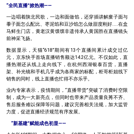
“全民直播”掀热潮——
一边唱着陕北民歌，一边和面做馅，还穿插讲解糜子面与
黍子面怎么配比、枣泥馅和豆沙馅怎么做甜度刚好……在盒
马鲜生门店，黄老汉黄馍馍非遗传承人黄国胜在直播镜头
前神采飞扬。
数据显示，天猫“618”期间有13个直播间累计成交过亿
元，京东快手首场直播销售额达14.2亿元。不仅如此，直
播热潮还从线上走向线下，在杭州西湖银泰百货，直播
架、补光镜和手机几乎成为各商家的标配，柜哥柜姐线下
销售的同时，线上直播也忙得不亦乐乎。
业内专家表示，疫情期间，“直播带货”突破了消费时空限
制，成为一大新亮点，但同时也带来产品质量良莠不齐、
售后服务难以保障等问题，建议完善相关法规，加大监管
力度，促进直播经济规范有序发展。
“新基建”赋能成色初显——