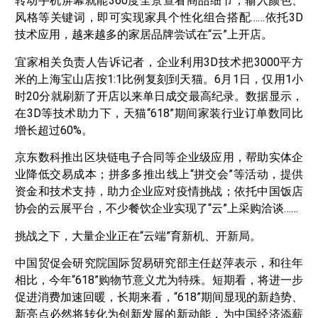
转动手机屏幕就能360度全景查看商品细节，输入颜色、
风格等关键词，即可实现家具个性化组合搭配……依托3D
技术应用，越来越多的家居品牌尝试在“云”上开店。
宜家相关负责人告诉记者，企业利用3D技术把3000平方
米的上海宝山店按1:1比例复刻到天猫。6月1日，仅用1小
时20分就刷新了开店以来单日成交最高纪录。数据显示，
在3D等技术助力下，天猫“618”期间家装行业订单数同比
增长超过60%。
京东数科推出区块链电子合同等企业级应用，帮助实体企
业降低交易成本；拼多多推出线上“拼交会”等活动，提供
资金和技术支持，助力企业应对疫情挑战；依托中国饭店
协会的云展平台，不少餐饮企业实现了“云”上采购洽谈……
挑战之下，大量企业正在“云端”育新机、开新局。
中国贸促会研究院国际贸易研究部主任赵萍表示，和往年
相比，今年“618”购物节意义尤为特殊。短期看，将进一步
促进消费加速回暖，长期来看，“618”期间显现的新趋势、
新亮点必然将转化为创新发展的新动能，为中国经济添薪