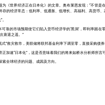
了题为《世界经济正在日本化》的文章。奥布莱恩发现：“不管是
高”并存的经济常态：低利率、低通胀、低增长、高福利、高货币、
”。
和日本可靠的市场预期使它们陷入货币经济学的‘黑洞’，即利率困
次衰退之遥。”
底式”救灾救市，美联储将联邦基金利率下调至零，直接采购债券E
济正加速“日本化”，这是否意味着我们的将来如桥水分析师所言可
，探索全球经济的问题、成因及方向。