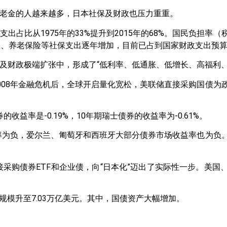
老金的人越来越多，日本社保及财政也压力重重。
出占比从1975年的33%提升到2015年的68%。国民负担率
保险、养老保险等社保支出逐年增加，目前已占到国家财政支出预算的
及财政极端扩张中，形成了“低利率、低通胀、低增长、高福利、
008年金融危机后，全球开启量化宽松，美联储直接采购国债为
券的收益率是-0.19%，10年期瑞士债券的收益率为-0.61%。
益率为负，爱尔兰、匍萄牙和西班牙大部分债券市场收益率也为负
接采购债券ETF和企业债，向“日本化”迈出了实际性一步。美
其规模升至7.03万亿美元。其中，国债资产大幅增加。