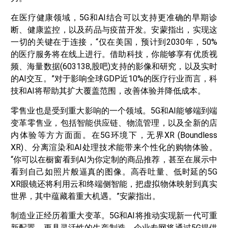
在医疗健康领域，5G和AI结合可以支持更准确的早期诊
断、健康监控，以及药品与疫苗开发。安蒙指出，实现这
一切的关键在于连接，“仅在美国，预计到2030年，50%
的医疗服务将在线上进行。借助科技，你能够享有优质视
频、海量数据(603138,股吧)支持的影像和研究，以及实时
的AI交互。”对于影响全球GDP近10%的医疗行业而言，科
技和AI将帮助其扩大覆盖范围，改善体验并降低成本。
零售业也是受到重大影响的一个领域。5G和AI能够端到端
变革零售业，包括智能供应链、物流管理，以及全新的店
内体验等方方面面。在5G环境下，无界XR (Boundless
XR)、分离渲染和AI处理技术能带来个性化的购物体验。
“你可以在橱窗看到AI为你定制的商品推荐，甚至在展示中
看到自己如照片般逼真的图像。高吞吐量、低时延的5G
XR眼镜还将利用云和终端侧智能，把虚拟物体映射到真实
世界，其中蕴藏着重大机遇。”安蒙指出。
制造业正经历着重大变革。5G和AI将推动实现新一代可重
新配置、更具灵活性的生产制造。企业专网将通过5G提供