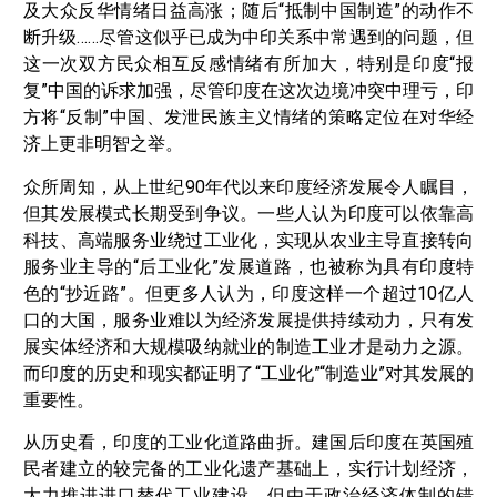
及大众反华情绪日益高涨；随后“抵制中国制造”的动作不
断升级……尽管这似乎已成为中印关系中常遇到的问题，但
这一次双方民众相互反感情绪有所加大，特别是印度“报
复”中国的诉求加强，尽管印度在这次边境冲突中理亏，印
方将“反制”中国、发泄民族主义情绪的策略定位在对华经
济上更非明智之举。
众所周知，从上世纪90年代以来印度经济发展令人瞩目，
但其发展模式长期受到争议。一些人认为印度可以依靠高
科技、高端服务业绕过工业化，实现从农业主导直接转向
服务业主导的“后工业化”发展道路，也被称为具有印度特
色的“抄近路”。但更多人认为，印度这样一个超过10亿人
口的大国，服务业难以为经济发展提供持续动力，只有发
展实体经济和大规模吸纳就业的制造工业才是动力之源。
而印度的历史和现实都证明了“工业化”“制造业”对其发展的
重要性。
从历史看，印度的工业化道路曲折。建国后印度在英国殖
民者建立的较完备的工业化遗产基础上，实行计划经济，
大力推进进口替代工业建设。但由于政治经济体制的错