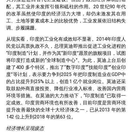
配，其工业并未发挥引领和砥柱的作用。20 世纪90 年代
的改革虽然使印度的经济活力大增，却仍未激发其在用
工、土地等要素成本上的比较优势，工业发展依旧结构失
调、步履蹒跚。
从现实看，印度的工业化有成效却不显著。2014年印度人
民党以高票执政不久，总理莫迪即推出促进工业化进程的
“印度制造”计划，并作为其“新印度”愿景的旗舰项目，试图
将印度打造成新的“全球制造中心”。为此，莫迪上台后创
建了400 多个特区，推出了“数字印度”“技能印度”“创业印
度”等计划，表示要力争到2025 年把印度制造业在GDP中
的占比提升到25% 以上，创造1 亿个就业岗位。莫迪还采
取鼓励外商直接投资、降低行业准入标准、改善国内营商
环境等措施。在莫迪的大力推动下，“印度制造”已取得一
定成效。印度营商环境也有所改善，目前印度是营商环境
提升改善最快的全球十大经济体之一，已从2013 年的第
142 位上升到2018 年的第63 位。
经济增长呈现疲态