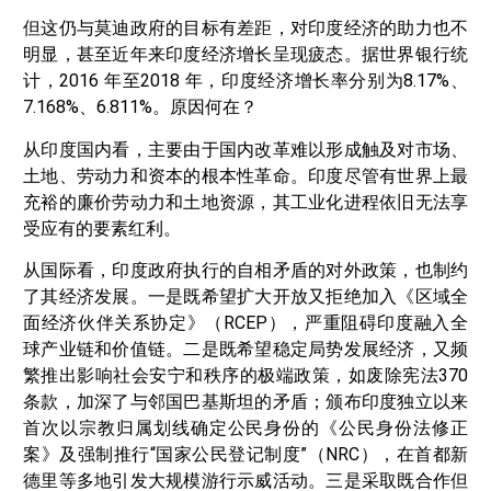
但这仍与莫迪政府的目标有差距，对印度经济的助力也不
明显，甚至近年来印度经济增长呈现疲态。据世界银行统
计，2016 年至2018 年，印度经济增长率分别为8.17%、
7.168%、6.811%。原因何在？
从印度国内看，主要由于国内改革难以形成触及对市场、
土地、劳动力和资本的根本性革命。印度尽管有世界上最
充裕的廉价劳动力和土地资源，其工业化进程依旧无法享
受应有的要素红利。
从国际看，印度政府执行的自相矛盾的对外政策，也制约
了其经济发展。一是既希望扩大开放又拒绝加入《区域全
面经济伙伴关系协定》（RCEP），严重阻碍印度融入全
球产业链和价值链。二是既希望稳定局势发展经济，又频
繁推出影响社会安宁和秩序的极端政策，如废除宪法370
条款，加深了与邻国巴基斯坦的矛盾；颁布印度独立以来
首次以宗教归属划线确定公民身份的《公民身份法修正
案》及强制推行“国家公民登记制度”（NRC），在首都新
德里等多地引发大规模游行示威活动。三是采取既合作但