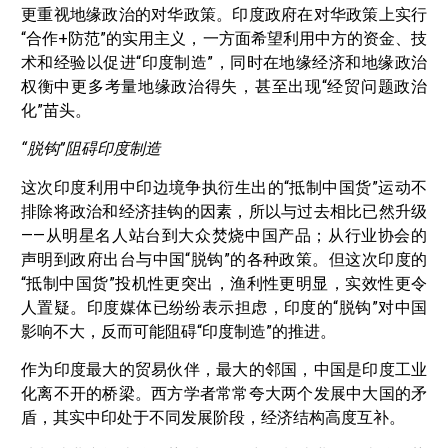
更重视地缘政治的对华政策。印度政府在对华政策上实行
“合作+防范”的实用主义，一方面希望利用中方的资金、技
术和经验以促进“印度制造”，同时在地缘经济和地缘政治
权衡中更多考量地缘政治得失，甚至出现“经贸问题政治
化”苗头。
“脱钩”阻碍印度制造
这次印度利用中印边境争执衍生出的“抵制中国货”运动不
排除将政治和经济挂钩的因素，所以与过去相比已然升级
——从明星名人站台到大众焚烧中国产品；从行业协会的
声明到政府出台与中国“脱钩”的各种政策。但这次印度的
“抵制中国货”投机性更突出，渔利性更明显，实效性更令
人置疑。印度媒体已纷纷表示担虑，印度的“脱钩”对中国
影响不大，反而可能阻碍“印度制造”的推进。
作为印度最大的贸易伙伴，最大的邻国，中国是印度工业
化离不开的桥梁。西方学者常常夸大两个发展中大国的矛
盾，其实中印处于不同发展阶段，经济结构高度互补。