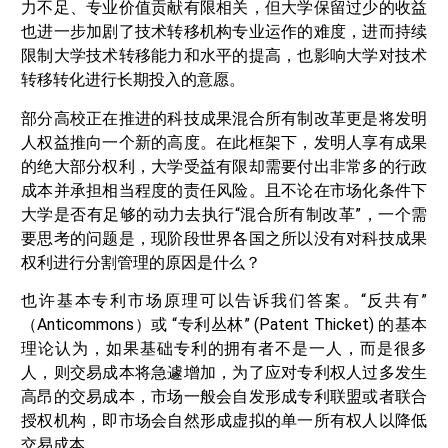
力不足、专业价值贡献有限相关，但大学保留过少的收益
也进一步加剧了技术转移机构专业运作的难度，进而持续
限制大学技术转移能力和水平的提高，也影响大学对技术
转移转化进行长期投入的意愿。
部分高校正在推进的科技成果混合所有制改革更是将发明
人权益推向一个新的高度。在此框架下，发明人享有成果
的绝大部分权利，大学受益有限却需要付出非常多的行政
成本并承担相当程度的责任风险。且不论在市场化条件下
大学是否有足够的动力去执行“混合所有制改革”，一个需
要思考的问题是，现阶段世界各国之所以没有对科技成果
权利进行分割管理的原因是什么？
也许基本专利市场原理可以告诉我们答案。“反共有”
（Anticommons）或 “专利丛林” (Patent Thicket) 的基本
理论认为，如果基础专利的拥有者不是一人，而是很多
人，则交易成本将急遽增加，为了应对专利权人过多发生
高昂的交易成本，市场一般会自发形成专利联盟或者联合
授权机构，即市场会自然形成虚拟的单一所有权人以降低
交易成本。