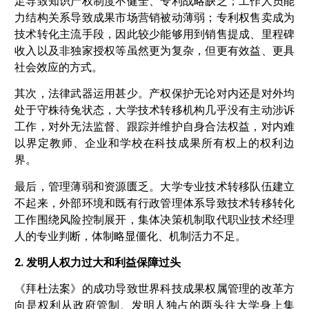
足导致知识产权制度不健全、专利战略缺乏；工作人员能
力结构关系导致成果市场营销被动薄弱；专利权售卖成为
技术转化主流手段，因此较少能够用到销售提成、里程碑
收入以及非独家授权等虽然更为复杂，但更有效益、更具
社会效应的方式。
其次，法律武器运用甚少。产权保护无论对内还是对外均
处于守株待兔状态，大学技术转移机构几乎没有主动涉诉
工作，对外无法监督、跟踪并维护自身合法权益，对内难
以界定教师、企业和学校在科技成果所有权上的权利边
界。
最后，管理薄弱和资源匮乏。大学专业技术转移队伍建立
不起来，外部环境和既有行政管理体系导致技术转移转化
工作围绕风险控制展开，集体决策机制取代职业技术经理
人的专业判断，体制略显僵化、机制活力不足。
2. 发明人权力过大和利益保障过头
《拜杜法案》的成功导致世界科技成果权属管理的改革方
向是权利从政府管制、发明人独占的两头往大学身上集