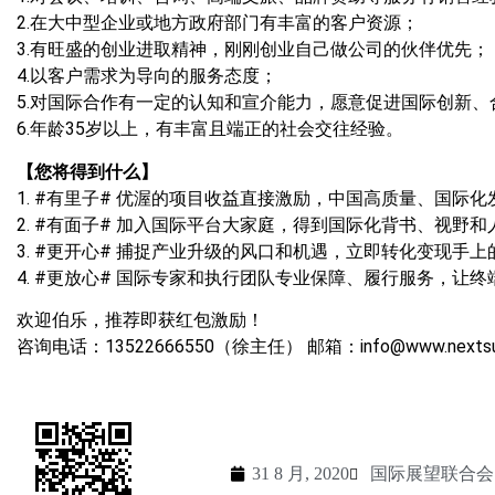
2.在大中型企业或地方政府部门有丰富的客户资源；
3.有旺盛的创业进取精神，刚刚创业自己做公司的伙伴优先；
4.以客户需求为导向的服务态度；
5.对国际合作有一定的认知和宣介能力，愿意促进国际创新、
6.年龄35岁以上，有丰富且端正的社会交往经验。
【您将得到什么】
1. #有里子# 优渥的项目收益直接激励，中国高质量、国际
2. #有面子# 加入国际平台大家庭，得到国际化背书、视野和
3. #更开心# 捕捉产业升级的风口和机遇，立即转化变现手
4. #更放心# 国际专家和执行团队专业保障、履行服务，让
欢迎伯乐，推荐即获红包激励！
咨询电话：13522666550（徐主任） 邮箱：
info@www.nexts
31 8 月, 2020
国际展望联合会 - 