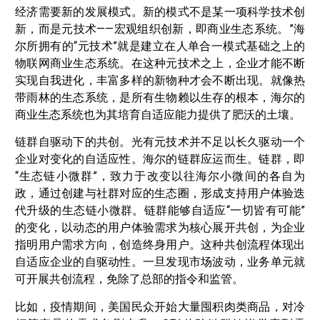
经济需要新的发展模式。新的模式不是某一项科学技术创
新，而是元技术——宏观组织创新，即商业生态系统。”海
尔所拥有的“元技术”就是建立在人单合一模式基础之上的
物联网商业生态系统。在这种元技术之上，企业才能不断
实现自我进化，丰富多样的新物种才会不断出现。就像热
带雨林的生态系统，是所有生物赖以生存的根本，海尔的
商业生态系统也为其培育自适应能力提供了肥沃的土壤。
链群自驱动下的共创。光有元技术并不足以长久驱动一个
企业对变化的自适应性。海尔的链群应运而生。链群，即
“生态链小微群”，致力于改变以往海尔小微间的各自为
政，通过创建与社群对应的生态圈，形成支持用户体验迭
代升级的生态链小微群。链群能够自适应“一切皆有可能”
的变化，以动态的用户体验需求为核心展开共创，为企业
指明用户需求方向，创造终身用户。这种共创流程体现出
自适应企业的自驱动性。一旦发现市场波动，业务单元就
可开展共创流程，免除了总部的指令和监管。
比如，疫情期间，美国民众开始大量囤积肉类商品，对冷