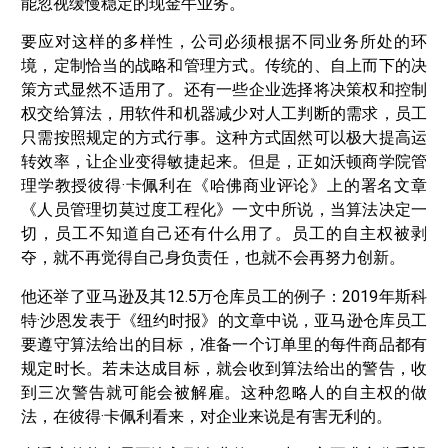
能忽视缓慢稳定的现金牛业务。
要应对这样的多样性，公司必须根据不同业务所处的环
境，定制恰当的战略和管理方式。传统的、自上而下的决
策方式显然不适用了。还有一些企业选择将决策权和控制
权交给算法，用软件和机器减少对人工判断的需求，员工
只需按照规定的方式行事。这种方式固然可以极大提高运
转效率，让企业变得敏捷起来。但是，正如沃顿商学院管
理学教授彼得·卡佩利在《哈佛商业评论》上的署名文章
《人员管理切莫过度工程化》一文中所说，当算法决定一
切，员工不知道自己还有什么用了。员工的自主权被剥
夺，就不再觉得自己身负责任，也就不会再努力创新。
他还举了亚马逊及其12.5万仓库员工的例子：2019年斯科
特·沙恩发表于《纽约时报》的文章中说，亚马逊仓库员工
要遵守算法给出的目标，准备一个订单里的每件商品都有
规定时长。若未达成目标，就会收到算法给出的警告，收
到三次警告就可能会被解雇。这种忽略人的自主权的做
法，在彼得·卡佩利看来，对企业来说是有害无利的。