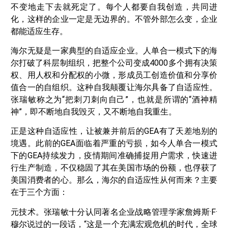
不变地走下去就死定了。每个人都要自我创造，共同进
化，这样的企业一定是无边界的。不管外部怎么变，企业
都能适应生存。
海尔无疑是一家典型的自适应企业。人单合一模式下的海
尔打破了科层制组织，把整个公司变成4000多个拥有决策
权、用人权和分配权的小微，形成员工创造价值和分享价
值合一的自组织。这种自我颠覆让海尔具备了自适应性。
张瑞敏称之为“把刺刀刺向自己”，也就是所谓的“酒神精
神”，即不断地自我毁灭，又不断地自我重生。
正是这种自适应性，让被兼并前后的GEA有了天差地别的
境遇。此前的GEA面临着严重的亏损，如今人单合一模式
下的GEA持续发力，疫情期间准确捕捉用户需求，快速进
行生产制造，不仅稳固了其在美国市场的份额，也俘获了
美国消费者的心。那么，海尔的自适应性从何而来？主要
在于三个方面：
元技术。张瑞敏十分认同著名企业战略管理学家詹姆斯·F·
穆尔说过的一段话，“这是一个充满宏观危机的时代，全球