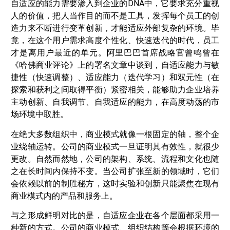
自适应的能力需要渗入到企业的DNA中，它要求充分重视
人的价值，把人当作目的而不是工具，发挥每个员工的创
造力来不断进行变革创新，才能适应外部复杂的环境。毕
竟，在这个用户需求高度个性化、快速迭代的时代，员工
才是离用户最近的单元。阿里巴巴首席战略官曾鸣曾在
《哈佛商业评论》上的署名文章中谈到，自适应能力与敏
捷性（快速调整）、适应能力（迭代学习）和双元性（在
探索和获利之间取得平衡）紧密相关，能够助力企业培养
主动创新、自我调节、自我适应的能力，在高度动荡的市
场环境中取胜。
在绝大多数组织中，商业模式就像一根固定的轴，整个企
业绕轴运转。公司的商业模式一旦证明其有效性，就很少
更改。自然而然地，公司的架构、系统、流程和文化也随
之在长时间内保持不变。当公司扩张至新的领域时，它们
会依赖以前的制胜秘方，这时实验和创新只能聚焦在现有
商业模式内的产品和服务上。
与之形成鲜明对比的是，自适应企业在各个层面都采用一
种新的方式。公司的商业模式、组织结构等会根据环境的