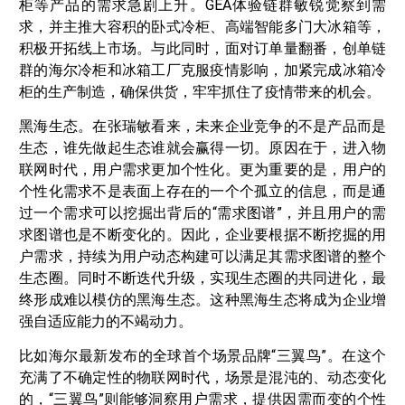
柜等产品的需求急剧上升。GEA体验链群敏锐觉察到需
求，并主推大容积的卧式冷柜、高端智能多门大冰箱等，
积极开拓线上市场。与此同时，面对订单量翻番，创单链
群的海尔冷柜和冰箱工厂克服疫情影响，加紧完成冰箱冷
柜的生产制造，确保供货，牢牢抓住了疫情带来的机会。
黑海生态。在张瑞敏看来，未来企业竞争的不是产品而是
生态，谁先做起生态谁就会赢得一切。原因在于，进入物
联网时代，用户需求更加个性化。更为重要的是，用户的
个性化需求不是表面上存在的一个个孤立的信息，而是通
过一个需求可以挖掘出背后的“需求图谱”，并且用户的需
求图谱也是不断变化的。因此，企业要根据不断挖掘的用
户需求，持续为用户动态构建可以满足其需求图谱的整个
生态圈。同时不断迭代升级，实现生态圈的共同进化，最
终形成难以模仿的黑海生态。这种黑海生态将成为企业增
强自适应能力的不竭动力。
比如海尔最新发布的全球首个场景品牌“三翼鸟”。在这个
充满了不确定性的物联网时代，场景是混沌的、动态变化
的，“三翼鸟”则能够洞察用户需求，提供因需而变的个性