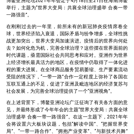
博鳌亚洲论坛2021年年会定于4月18日至21日在海南博鳌
举行，主题为“世界大变局：共襄全球治理盛举 合奏一带
一路强音”。
在刚刚过去的一年里，前所未有的新冠肺炎疫情席卷全
球，世界经济陷入衰退，国际矛盾与纷争增多，全球性挑
战更加突出，世界大变局加速演进。疫情后的世界向何处
去？如何化危为机，完善全球治理？这些摆在世界面前的
时代课题，亟需国际社会共同思考和应对。亚洲作为世界
上经济增长最具活力的地区，在疫情中仍取得了一体化进
程的重大进展。在全球商品服务贸易萎缩、生产要素流动
受阻的情况下，“一带一路”合作一定程度上弥补了各国在
互联互通上的不足，促进了亚洲及毗连地区的经济复苏与
社会发展，为完善全球治理提供了一个“亚洲视角”。
在上述背景下，博鳌亚洲论坛广泛征询了有关各方面的意
见，并最终形成了今年年会的主题“世界大变局：共襄全球
治理盛举 合奏一带一路强音”。在这一主题下，2021年年
会将设置六大板块议题，包括“解读中国”、“把握世界变
局”、“一带一路合作”、“拥抱产业变革”、“与新技术共舞”