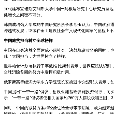
阿根廷布宜诺斯艾利斯大学中国—阿根廷研究中心研究员圣地
健增长之间密不可分。
韩国成均馆大学成均中国研究所所长李熙玉认为，中国政府
跨越式发展，继续在全面建设社会主义现代化国家的征程上不
中国减贫担当树立全球榜样
中国在自身决胜全面建成小康社会、决战脱贫攻坚的同时，
现了大国担当，为世界树立了榜样。
世界粮食计划署执行干事戴维·比斯利表示，世界应该认识到
全球消除贫困的努力中发挥积极作用。
俄罗斯高等经济大学东方学院院长安德烈·卡尔涅耶夫表示，
中国提出“一带一路”倡议，创设亚洲基础设施投资银行，向
示，“一带一路”倡议将使相关国家约760万人摆脱极端贫困、3
同时，中国的减贫方案和经验也给全球带来启迪，成为越来
域建设、促进共同消除贫困。（参与记者：胡晓光、任军、陆