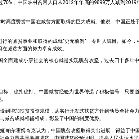
70%；中国农村贫困人口从2012年年底的9899万人减到201
访时高度赞赏中国在减贫方面取得的巨大成就。他说，中国正处
进行的减贫事业和取得的成就“史无前例”，令世人瞩目。如今，
府在减贫方面的努力卓有成效。
中国全面建成小康社会的核心就是实现脱贫攻坚，过去四十多年
紧目标，稳扎稳打。中国减贫经验为世界传递了积极信号：只要
说。
设到增加扶贫投资规模，从实行开发式扶贫方针到动员全社会力
与减贫成就相辅相成，彰显了中国的制度优势。
娅·帕尔霍姆奇克认为，中国脱贫攻坚取得突出进展，得益于中
社会力量共同参与减贫。中国减贫经验证明，提高人民生活水平