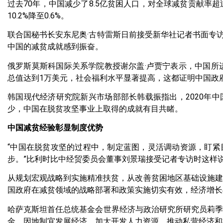
过去70年，中国减少了8.5亿贫困人口，对全球减贫贡献率超过
10.2%降至0.6%。
联合国秘书长安东尼奥·古特雷斯日前接受新华社记者书面专
中国的减贫成就感到振奋。
俄罗斯莫斯科国际关系学院教授谢尔盖·卢贾宁表示，中国所
总值达到1万美元，社会福利水平显著提高，这都证明中国政
韩国现代经济研究院新兴市场部部长韩载振指出，2020年
少，中国在脱贫攻坚事业上取得的成就有目共睹。
中国减贫经验彰显制度优势
“中国在脱贫攻坚的过程中，制定蓝图，灵活调动资源，盯
步。”比利时比中经贸委员会董事刘景瑞接受记者专访时这样
从规划宏观战略到实施精准扶贫，从改善贫困地区基础设施建
国政府在减贫领域的战略部署和政策实施切实有效，经济增长
哈萨克斯坦首任总统基金会世界经济与政治研究所研究员莉季
金，因地制宜发展经济，加大开发人力资源，推动私营经济和