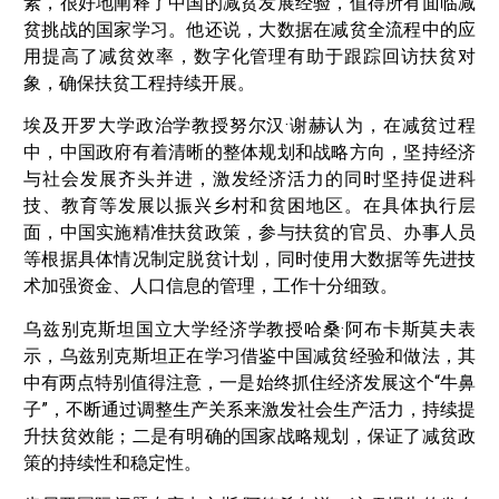
素，很好地阐释了中国的减贫发展经验，值得所有面临减
贫挑战的国家学习。他还说，大数据在减贫全流程中的应
用提高了减贫效率，数字化管理有助于跟踪回访扶贫对
象，确保扶贫工程持续开展。
埃及开罗大学政治学教授努尔汉·谢赫认为，在减贫过程
中，中国政府有着清晰的整体规划和战略方向，坚持经济
与社会发展齐头并进，激发经济活力的同时坚持促进科
技、教育等发展以振兴乡村和贫困地区。在具体执行层
面，中国实施精准扶贫政策，参与扶贫的官员、办事人员
等根据具体情况制定脱贫计划，同时使用大数据等先进技
术加强资金、人口信息的管理，工作十分细致。
乌兹别克斯坦国立大学经济学教授哈桑·阿布卡斯莫夫表
示，乌兹别克斯坦正在学习借鉴中国减贫经验和做法，其
中有两点特别值得注意，一是始终抓住经济发展这个“牛鼻
子”，不断通过调整生产关系来激发社会生产活力，持续提
升扶贫效能；二是有明确的国家战略规划，保证了减贫政
策的持续性和稳定性。