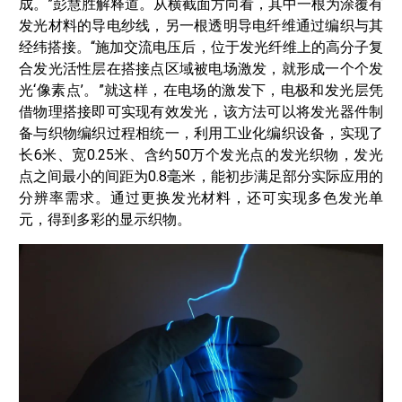
成。”彭慧胜解释道。从横截面方向看，其中一根为涂覆有
发光材料的导电纱线，另一根透明导电纤维通过编织与其
经纬搭接。“施加交流电压后，位于发光纤维上的高分子复
合发光活性层在搭接点区域被电场激发，就形成一个个发
光‘像素点’。”就这样，在电场的激发下，电极和发光层凭
借物理搭接即可实现有效发光，该方法可以将发光器件制
备与织物编织过程相统一，利用工业化编织设备，实现了
长6米、宽0.25米、含约50万个发光点的发光织物，发光
点之间最小的间距为0.8毫米，能初步满足部分实际应用的
分辨率需求。通过更换发光材料，还可实现多色发光单
元，得到多彩的显示织物。