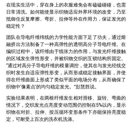
在现实生活中，穿在身上的衣服难免会有磕磕碰碰，也需
日常清洗。如何能使显示织物适应外界环境的改变，乃至
抵御住反复摩擦、弯折、拉伸等外在作用力，保证发光的
稳定性？
团队在导电纤维纬线的力学性能方面下足了功夫，通过熔
融挤出方法制备了一种高弹性的透明高分子导电纤维。在
编织过程中，该纤维由于线张力的作用，与发光纤维接触
的区域发生弹性形变，并被织物交织的互锁结构所固定。
“通过对高分子导电纤维的模量调控，使其在与发光经线交
织时发生自适应弹性形变，从而形成稳定接触界面，并使
得在纤维曲面上形成了类似平面的电场分布，从而确保了
织物中‘像素点’的均匀稳定发光。”彭慧胜说。
实验结果表明，在两根纤维发生相对滑移、旋转、弯曲的
情况下，交织发光点亮度变动范围仍控制在5%以内，显示
织物在对折、拉伸、按压循环变形条件下亦能保持亮度稳
定，可耐受上百次的洗衣机洗涤。