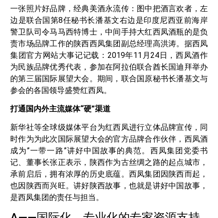
一张照片好品牌，经典美酒永流传：图中把酒言欢者，左
边是联合国第8任秘书长潘基文右边是印度尼西亚前海岸
警卫队司令马马西特博士，中间手持大红西凤酒瓶的是负
责市场品牌工作的陕西西凤集团副总经理高洪涛。据西凤
集团官方网站大事记记载：2019年11月24日，西凤酒作
为民族品牌优秀代表，参加在阿拉伯联合酋长国迪拜举办
的第三届国际展望大会。期间，联合国原秘书长潘基文与
参会的各国领导盛赞红西凤。
打通国内外主流媒体“硬”渠道
新华社等全球级媒体平台为红西凤进行立体品牌宣传，同
时作为为此次国际展望大会的官方品牌合作伙伴，西凤酒
成为”一带一路”讲好中国故事的典范。西凤集团党委书
记、董事长张正表示，陕西作为古丝绸之路的起点城市，
承前启后，拥有浓厚的历史底蕴。西凤集团因陕西而起，
也因陕西而兴旺。讲好陕西故事，也就是讲好中国故事，
是西凤集团的责任与担当。
A——国际化、专业化的专家资源支持