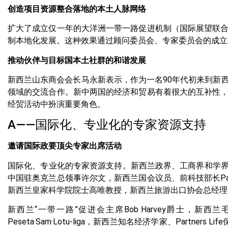
创造项目资源整合落地的本土人脉网络
扩大了成立仅一年的大洋洲一带一路促进机制（国际展望联
制本地化发展。这种效果通过顾问委员会、专家委员会的成立
推动伙伴与目标国本土社群的和谐发展
新西兰山东商会会长马永新表示，作为一名90年代初来到新
领域的交流合作。新中两国的经济和贸易有着很大的互补性
经贸活动中扮演重要角色。
A——国际化、专业化的专家资源支持
邀请国际政要顶尖专家出席活动
国际化、专业化的专家资源支持。新西兰政界、工商界和学界的知名代表约10
中国驻奥克兰总领事许尔文，新西兰国会议员、前科技部长Paul·Go
新西兰皇家科学院院士高唯教授，新西兰旅游出口协会总经理Judy·Ch
新西兰“一带一路”促进会主席Bob Harvey爵士，新西兰
Peseta·Sam·Lotu-liga，新西兰知名经济学家、Partne