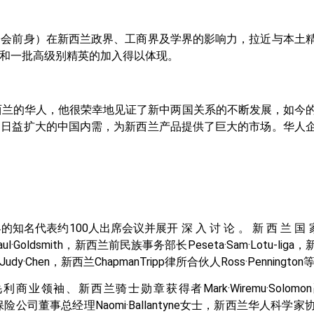
合会前身）在新西兰政界、工商界及学界的影响力，拉近与本土
和一批高级别精英的加入得以体现。
西兰的华人，他很荣幸地见证了新中两国关系的不断发展，如今
，日益扩大的中国内需，为新西兰产品提供了巨大的市场。华人
0人出席会议并展开 深 入 讨 论 。 新 西 兰 国 家 党 主 席 P
ldsmith，新西兰前民族事务部长Peseta·Sam·Lotu-li
en，新西兰ChapmanTripp律所合伙人Ross·Penning
毛利商业领袖、新西兰骑士勋章获得者Mark·Wiremu·Sol
rs Life保险公司董事总经理Naomi·Ballantyne女士，新西兰