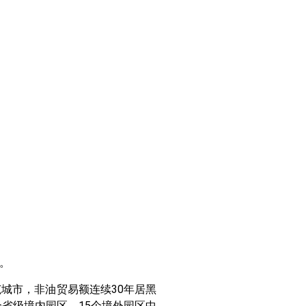
。
城市，非油贸易额连续30年居黑
省级境内园区，15个境外园区中