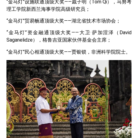
“金马灯”设施联通顶级大奖——戚子明（Tom Qi），马努考
理工学院新西兰海事学院高级研究员；
“金马灯”贸易畅通顶级大奖——湖北省技术市场协会；
“金马灯”资金融通顶级大奖——大卫·萨加涅泽（David
Saganelidze），格鲁吉亚国家伙伴基金会主席；
“金马灯”民心相通顶级大奖——贾银锁，非洲科学院院士。