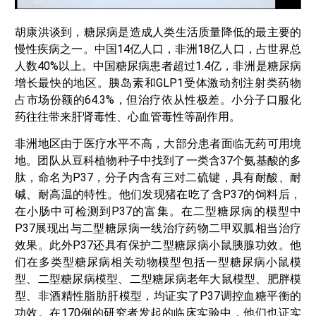
胡康洪谈到，糖尿病是造成人类生活质量降低的最主要的
慢性疾病之一。中国14亿人口，非洲18亿人口，占世界总
人数40%以上。中国糖尿病患者超过1.4亿，非洲是糖尿病
增长最快的地区。胰岛素和GLP1受体激动剂注射类药物
占市场份额的64.3%，但治疗依从性极差。小分子口服化
药往往带来肝肾毒性、心血管毒性等副作用。
非洲地区由于医疗水平不高，大部分患者面临无药可用境
地。团队从豆科植物种子中找到了一类含37个氨基酸的多
肽，命名为P37，分子内含有三对二硫键，具有耐酸、耐
碱、耐高温的特性。他们发现猪在吃了含P37的饲料后，
在小肠中可检测到P37的富集。在二型糖尿病的模型中
P37展现出与二型糖尿病一线治疗药物二甲双胍相当治疗
效果。此外P37还具有保护二型糖尿病小鼠胰腺功效。他
们在多类型糖尿病相关动物模型包括一型糖尿病小鼠模
型、二型糖尿病模型、二型糖尿病老年大鼠模型、肥胖模
型、非酒精性脂肪肝模型，均证实了P37调控血糖平衡的
功效。在170例的研究者发起的临床实验中，他们也证实