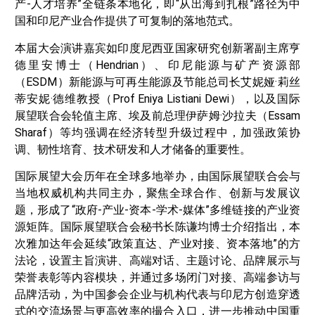
产-人才培养”全链条本地化，即“从出海到扎根”路径为中
国和印尼产业合作提供了可复制的落地范式。
本届大会演讲嘉宾如印度尼西亚国家研究创新署副主席亨
德里安博士（Hendrian）、印尼能源与矿产资源部
（ESDM）新能源与可再生能源及节能总司长艾妮娅·莉丝
蒂安妮·德维教授（Prof Eniya Listiani Dewi），以及国际
展望联合会轮值主席、埃及前总理伊萨姆·沙拉夫（Essam
Sharaf）等均强调在经济转型升级过程中，加强政策协
调、韧性培育、技术研发和人才储备的重要性。
国际展望大会历年在全球多地举办，由国际展望联合会与
当地权威机构共同主办，聚焦全球合作、创新与发展议
题，形成了“政府-产业-资本-学术-媒体”多维链接的产业资
源矩阵。国际展望联合会秘书长陈谦均博士介绍指出，本
次雅加达年会延续“政策直达、产业对接、资本落地”的方
法论，设置主旨演讲、高端对话、主题讨论、品牌展示与
荣誉表彰等内容模块，并通过多场闭门对接、高端参访与
品牌活动，为中国参会企业与机构代表与印尼方创造穿透
式的交流场景与更高效率的撮合入口，进一步推动中国重