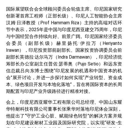
国际展望联合会全球顾问委员会轮值主席、印尼国家研究
创新署首席工程师（正部长级）、印尼人工智能协会主席
汉姆·日泽教授（Prof Hammam Riza）主持的高端对话环
节中表示，2025年是中国与印度尼西亚建交75周年，印尼
与中国经贸合作持续向好、前景广阔。印尼国家经济委员
会委员（副部长级）赫里扬托·伊拉万（Heriyanto
Irawan），印尼投资部前副部长、国家投资协调委员会前
副部长英德拉·达尔马万（Indra Darmawan），印尼经济统
筹部长办公室副主任普佐·瑟蒂奥（Pujo Setio）和远东资
信总裁吕向东博士围绕“印尼发展的机遇和中国资本的机
会”展开讨论，并进一步探讨如何实现“产业转型、资金成
本、绿色项目开发与本地化落地”，旨在将国际资本的长周
期配置与印尼产业升级路径进行精准对接。
会上，印度尼西亚耀华工程有限公司总经理、中国山东耀
华特耐科技有限公司董事长张乘华对落地印尼体会深刻，
他提出了“守护工业心脏、赋能绿色转型”的解决方案并规
划在印尼建设耐材工业园及国际研究院，以实现“研发-生