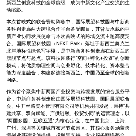
新西兰创意科技的全球能级，成为中新文化产业交流的生
动缩影。
本次首映式的联合赞助阵容中，国际展望科技园与中新商
务科创走廊两大跨境合作平台备受瞩目，其背后承载的中
新产业协同发展使命与本次首映式的跨域交流主题高度契
合。国际展望科技园（NEXT Park）落址于新西兰奥克兰
北岸地标性绿色写字楼，是中新商务科创走廊在新西兰的
旗舰节点与起点。该科技园践行“空间+孵化+投资”的创新
模式，将优质物理空间与创业孵化、技术转化、资本整合
能力深度融合，构建起连接新西兰、中国乃至全球的创新
网络。
作为首个聚焦中新两国产业投资与跨境发展的综合服务平
台，中新商务科创走廊由国际展望科技园、国际展望联合
会、中开丝路资本管理有限公司等机构共同发起，秉持“共
建共享、双向赋能、产供链融、投贸协同”的运营理念，以
“两国多园、互联互通”为核心定位，在中国北京、上海、
广州、深圳等关键城市布局节点园区。其核心服务涵盖跨
境创业基础设施提供、投融资支持、专业服务网络整合、