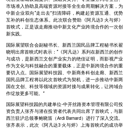
市场准入协助及高端资源对接等全生命周期解决方案，为
中新企业双向“走出去”扫清障碍，构建起资源互通、优势
互补的科创生态体系。此次联合赞助《阿凡达3·火与烬》
首映式，正是该走廊推动中新文化产业跨境合作的一次创
新实践。
国际展望联合会副秘书长、新西兰国民品牌工程秘书长翟
晓明出席首映式时表示：“《阿凡达》系列在新西兰的创作
与成功，是新西兰文创产业实力的绝佳证明，而影视产业
作为文化与科技融合的重要载体，正是中新跨境合作的重
要切入点。国际展望科技园、中新商务科创走廊、新西兰
国民品牌工程将以此次首映式为契机，进一步推动中新两
国在文创、科技等领域的资源对接与成果转化，让跨域合
作绽放更多可能。”
国际展望科技园的共建单位-中开丝路资本管理有限公司投
资负责人张齐与潜在投资者代表共同出席了首映式，与新
西兰驻沪总领事鲍晓笛（Ardi Barnard）进行了深入交流。
张齐表示，此次《阿凡达3·火与烬》上海首映式的成功举