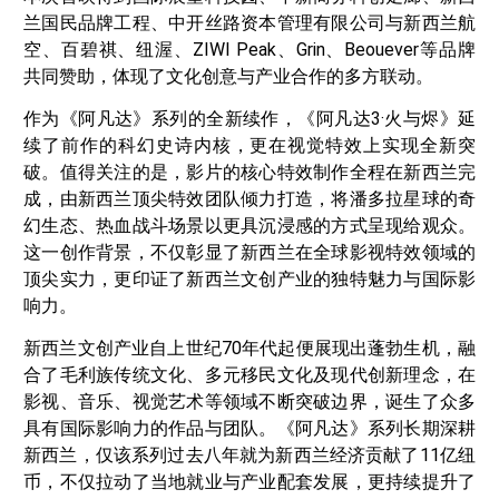
兰国民品牌工程、中开丝路资本管理有限公司与新西兰航
空、百碧祺、纽渥、ZIWI Peak、Grin、Beouever等品牌
共同赞助，体现了文化创意与产业合作的多方联动。
作为《阿凡达》系列的全新续作，《阿凡达3·火与烬》延
续了前作的科幻史诗内核，更在视觉特效上实现全新突
破。值得关注的是，影片的核心特效制作全程在新西兰完
成，由新西兰顶尖特效团队倾力打造，将潘多拉星球的奇
幻生态、热血战斗场景以更具沉浸感的方式呈现给观众。
这一创作背景，不仅彰显了新西兰在全球影视特效领域的
顶尖实力，更印证了新西兰文创产业的独特魅力与国际影
响力。
新西兰文创产业自上世纪70年代起便展现出蓬勃生机，融
合了毛利族传统文化、多元移民文化及现代创新理念，在
影视、音乐、视觉艺术等领域不断突破边界，诞生了众多
具有国际影响力的作品与团队。《阿凡达》系列长期深耕
新西兰，仅该系列过去八年就为新西兰经济贡献了11亿纽
币，不仅拉动了当地就业与产业配套发展，更持续提升了