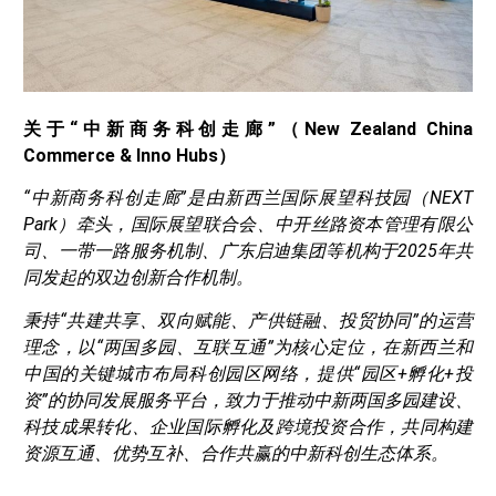
关于“中新商务科创走廊”（New Zealand China
Commerce & Inno Hubs）
“中新商务科创走廊”是由新西兰国际展望科技园（NEXT
Park）牵头，国际展望联合会、中开丝路资本管理有限公
司、一带一路服务机制、广东启迪集团等机构于2025年共
同发起的双边创新合作机制。
秉持“共建共享、双向赋能、产供链融、投贸协同”的运营
理念，以“两国多园、互联互通”为核心定位，在新西兰和
中国的关键城市布局科创园区网络，提供“园区+孵化+投
资”的协同发展服务平台，致力于推动中新两国多园建设、
科技成果转化、企业国际孵化及跨境投资合作，共同构建
资源互通、优势互补、合作共赢的中新科创生态体系。