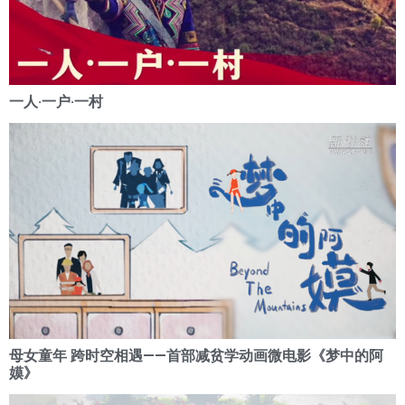
一人·一户·一村
母女童年 跨时空相遇——首部减贫学动画微电影《梦中的阿
嫫》