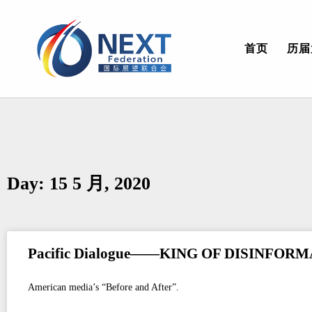
首页
历届
Day: 15 5 月, 2020
Pacific Dialogue——KING OF DISINFOR
American media’s “Before and After”.