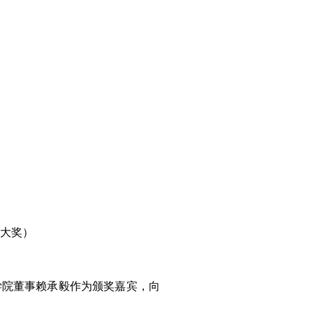
级大奖）
学院董事赖承毅作为颁奖嘉宾，向