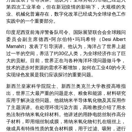
第四次工业革命，但在新冠疫情的影响下，大规模的失
业、机械化普遍存在，数字化改革已经成为全球绿色工作
实践中的一个重要部分。
印度尼西亚前海岸警备队司令、国际展望联合会全球顾问
委员会副主席德西•阿尔伯特•玛玛希特（Desi Albert
Mamahit）发表了引导演讲。他认为，海洋占了世界上超
过一半的空间，养活了约30亿人类，为全球经济作出了巨
大的贡献。目前，世界正在与各种海洋环境问题做斗争，
技术的进步对资源的需求不断增加，如何在工业4.0的今天
实现绿色发展是我们应该探讨的重要问题。
新西兰皇家科学院院士、新西兰奥克兰大学教授高唯指
出，世界三大最严重的问题是水、粮食和能源，材料研究
应用于解决这些问题。他就纳米半导体氧化物及其应用作
了主题演讲。在处理环境污染方面，高唯教授介绍了用水
热法制作纳米氧化锌材料。他讲述的用静电纺丝制作高分
子材料，即用细丝制成膜，将纳米氧化物钉扎在细丝上，
做成具有特殊性质的复合材料膜，用于过滤、吸附，进行