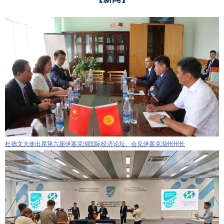
杜德文大使出席第六届伊塞克湖国际经济论坛、会见伊塞克湖州州长