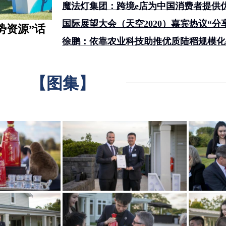
魔法灯集团：跨境e店为中国消费者提供
国际展望大会（天空2020）嘉宾热议“分
势资源”话
徐鹏：依靠农业科技助推优质陆稻规模化
【图集】