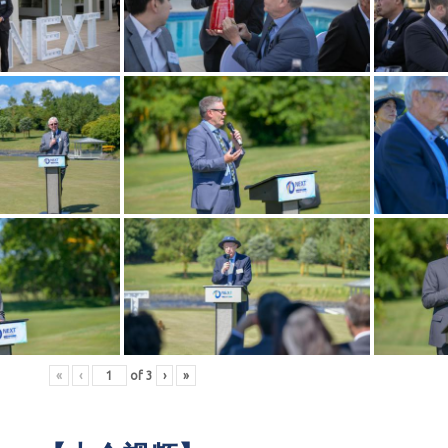
«
‹
of
3
›
»