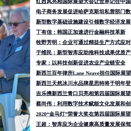
红西凤亮相国际展望大会让世界记住中国
电子商务发展促进哈萨克斯坦私营部门数
新型数字基础设施建设引领数字经济发展
丁有信：韩国正加速进行金融科技革新
牧野芳明：企业可通过精益生产方式应对
于维民：新型智库应助推科技成果优质产
专家：以科技创新促进农业产业链安全
新西兰百年律所Lane Neave担任国际
新西兰天然冰川水品牌星思特将于明年登
吉乐携新西兰青口贝亮相第四届国际展望
蔡尚伟：利用数字技术赋能文化发展和创
2020“金马灯”荣誉大奖在第四届国际展
王超：智库应为企业健康高质量发展保驾